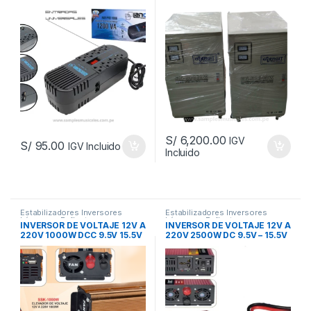
COMPUTADORA DE 1200VA /
ENERGIT ENS50000
600W LANCOM
AVRPRO10081
S/
6,200.00
IGV
S/
95.00
IGV Incluido
Incluido
Añadir a la lista de
Añadir a la lista de
deseos
deseos
			Comparar		
			Comparar		
Estabilizadores Inversores
Estabilizadores Inversores
Lámparas Reflectores
Lámparas Reflectores
INVERSOR DE VOLTAJE 12V A
INVERSOR DE VOLTAJE 12V A
220V 1000W DCC 9.5V 15.5V
220V 2500W DC 9.5V – 15.5V
UKC SSK1000W
UKC AR2500M