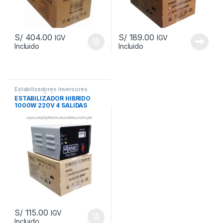
S/
404.00
S/
189.00
IGV
IGV
Incluido
Incluido
Añadir a la lista de
Añadir a la lista de
deseos
deseos
			Comparar		
			Comparar		
Estabilizadores Inversores
Lámparas Reflectores
ESTABILIZADOR HIBRIDO
1000W 220V 4 SALIDAS
ENERGIT ENPCG1200I
S/
115.00
IGV
Incluido