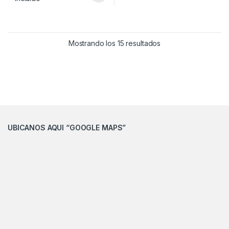
Añadir a la lista de
deseos
			Comparar		
Ordenado por los úl
Mostrando los 15 resultados
UBICANOS AQUI “GOOGLE MAPS”