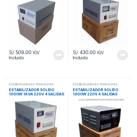
S/
509.00
S/
430.00
IGV
IGV
Incluido
Incluido
Añadir a la lista de
Añadir a la lista de
deseos
deseos
			Comparar		
			Comparar		
Estabilizadores Inversores
Estabilizadores Inversores
Lámparas Reflectores
Lámparas Reflectores
ESTABILIZADOR SOLIDO
ESTABILIZADOR SOLIDO
1000W 1KVA 220V 4 SALIDAS
1000W 220V 4 SALIDAS
ENERGIT ENS1000
ENERGIT ENPCG1200