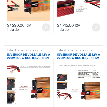
S/
290.00
S/
715.00
IGV
IGV
Incluido
Incluido
Añadir a la lista de
Añadir a la lista de
deseos
deseos
			Comparar		
			Comparar		
Estabilizadores Inversores
Estabilizadores Inversores
Lámparas Reflectores
Lámparas Reflectores
INVERSOR DE VOLTAJE 12V A
INVERSOR DE VOLTAJE 12V A
220V 500W DCC 9.5V – 15.5V
220V 300W DCC 9.5V – 15.5V
UKC SSK500W
UKC SSK300W