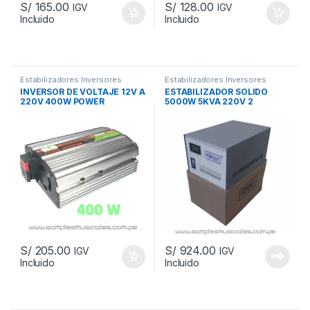
S/
165.00
S/
128.00
IGV
IGV
Incluido
Incluido
Añadir a la lista de
Añadir a la lista de
deseos
deseos
			Comparar		
			Comparar		
Estabilizadores Inversores
Estabilizadores Inversores
Lámparas Reflectores
Lámparas Reflectores
INVERSOR DE VOLTAJE 12V A
ESTABILIZADOR SOLIDO
220V 400W POWER
5000W 5KVA 220V 2
INVERTER NS40012V
SALIDAS ENERGIT ENS5000
S/
205.00
S/
924.00
IGV
IGV
Incluido
Incluido
Añadir a la lista de
Añadir a la lista de
deseos
deseos
			Comparar		
			Comparar		