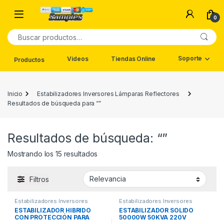
Saltar a navegación
saltar al contenido
0
Buscar por:
Soporte
Videos
Tiendas Online
Productos
Inicio
Estabilizadores Inversores Lámparas Reflectores
Resultados de búsqueda para “”
Resultados de búsqueda: “”
Ordenado por los últimos
Mostrando los 15 resultados
Filtros
Estabilizadores Inversores
Estabilizadores Inversores
Lámparas Reflectores
Lámparas Reflectores
ESTABILIZADOR HIBRIDO
ESTABILIZADOR SOLIDO
CON PROTECCIÓN PARA
50000W 50KVA 220V