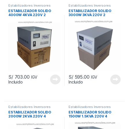
Estabilizadores Inversores
Estabilizadores Inversores
Lámparas Reflectores
Lámparas Reflectores
ESTABILIZADOR SOLIDO
ESTABILIZADOR SOLIDO
4000W 4KVA 220V 2
3000W 3KVA 220V 2
SALIDAS ENERGIT ENS4000
SALIDAS ENERGIT ENS3000
S/
703.00
S/
595.00
IGV
IGV
Incluido
Incluido
Añadir a la lista de
Añadir a la lista de
deseos
deseos
			Comparar		
			Comparar		
Estabilizadores Inversores
Estabilizadores Inversores
Lámparas Reflectores
Lámparas Reflectores
ESTABILIZADOR SOLIDO
ESTABILIZADOR SOLIDO
2000W 2KVA 220V 4
1500W 1.5KVA 220V 4
SALIDAS ENERGIT ENS2000
SALIDAS ENERGIT ENS1500